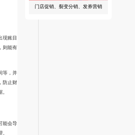
门店促销、裂变分销、发券营销
出现账目
，则能有
间等，并
，防止财
据。
可能会导
理。