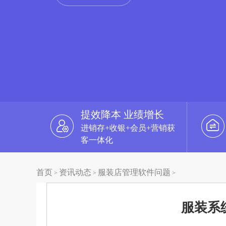
提效降本 业绩增长
进销存+收银+会员+营销获
客一体化
首页
资讯动态
服装店管理软件问题
>
>
>
服装系