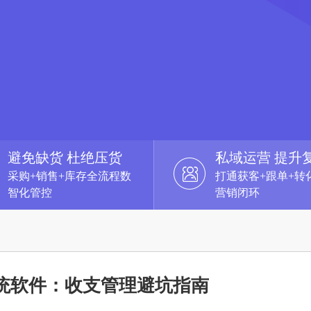
避免缺货 杜绝压货
私域运营 提升
采购+销售+库存全流程数
打通获客+跟单+转
智化管控
营销闭环
统软件：收支管理避坑指南