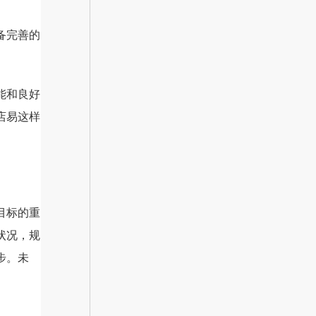
备完善的
能和良好
店易这样
目标的重
状况，规
步。未