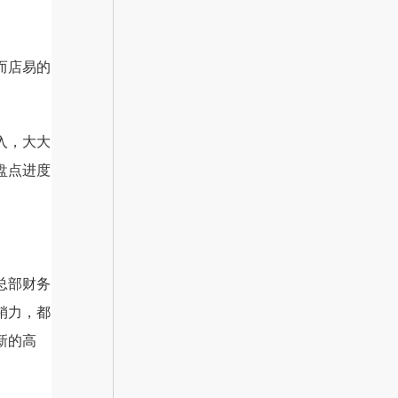
而店易的
入，大大
盘点进度
总部财务
销力，都
新的高