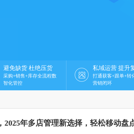
避免缺货 杜绝压货
私域运营 提升
采购+销售+库存全流程数
打通获客+跟单+转
智化管控
营销闭环
2025年多店管理新选择，轻松移动盘