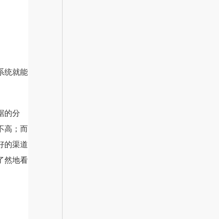
系统就能
据的分
不高；而
好的渠道
了然地看