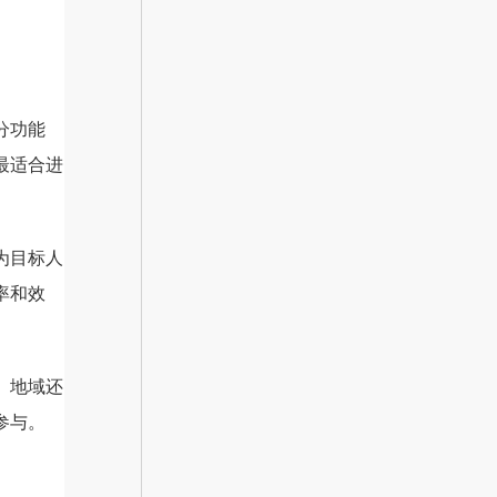
分功能
最适合进
为目标人
率和效
、地域还
参与。