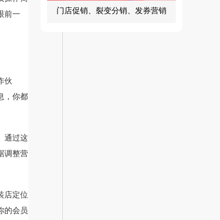
门店促销、裂变分销、发券营销
眼前一
作伙
息，你都
。通过这
据调整营
装店定位
你的会员