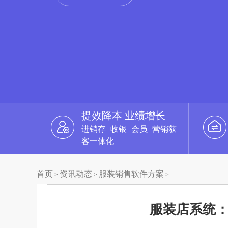
提效降本 业绩增长
进销存+收银+会员+营销获
客一体化
首页
资讯动态
服装销售软件方案
>
>
>
服装店系统