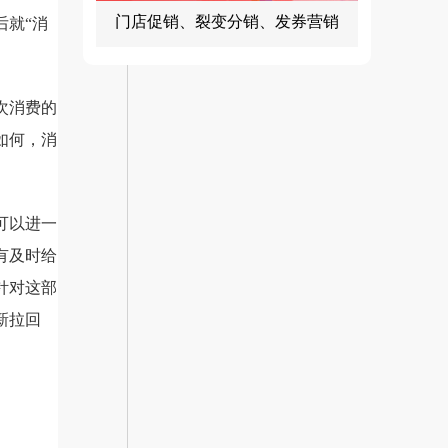
门店促销、裂变分销、发券营销
后就“消
次消费的
如何，消
可以进一
有及时给
针对这部
新拉回