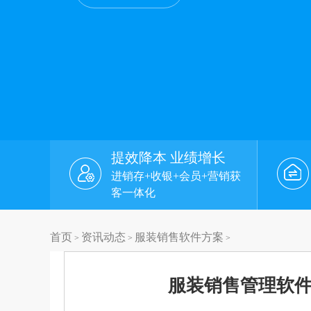
提效降本 业绩增长
进销存+收银+会员+营销获
客一体化
首页
资讯动态
服装销售软件方案
>
>
>
服装销售管理软