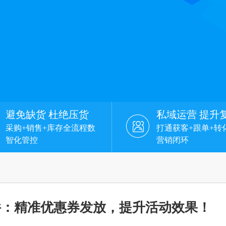
避免缺货 杜绝压货
私域运营 提升
采购+销售+库存全流程数
打通获客+跟单+转
智化管控
营销闭环
件：精准优惠券发放，提升活动效果！