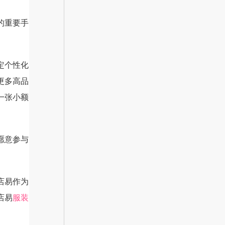
的重要手
定个性化
更多高品
一张小额
愿意参与
店易作为
店易
服装