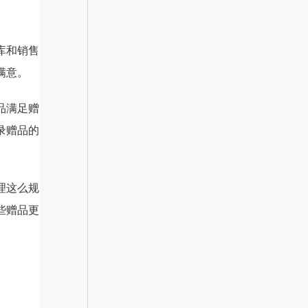
库和销售
满意。
品满足赠
录赠品的
理这么规
些赠品更