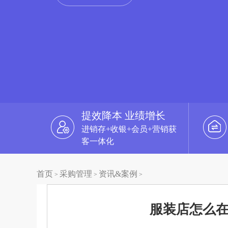
提效降本 业绩增长
进销存+收银+会员+营销获
客一体化
首页
采购管理
资讯&案例
>
>
>
服装店怎么