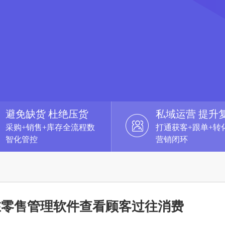
避免缺货 杜绝压货
私域运营 提升
采购+销售+库存全流程数
打通获客+跟单+转
智化管控
营销闭环
在零售管理软件查看顾客过往消费