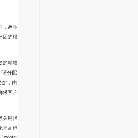
中，离职
归因的模
绩的精准
申请分配
池”，由
确保客户
等关键指
化率高但
润”的陷