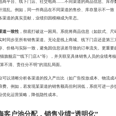
电商平台、线下门店、社交电商……不同渠道的商品信息、库存
计混乱。例如，同一件商品在不同渠道的售价、库存显示不一致
各渠道的真实贡献，业绩归因模糊成为常态。
渠道一致性
，彻底打破这一困局。系统将商品信息（如款式、尺
实时同步至所有销售渠道。无论是线上商城、线下门店还是第三
存、价格与实际一致，避免因信息误差导致的订单流失。更重要
猫旗舰店”“线下门店A”等），并关联至具体销售人员的业绩考
算不清、责任分不明”的混乱局面。
业可以清晰分析各渠道的投入产出比（如广告投放成本、物流成
浪费。例如，若发现某渠道的销售额高但利润低，系统可进一步
业优化运营策略，降低隐性成本。
海客户池分配，销售业绩“透明化”