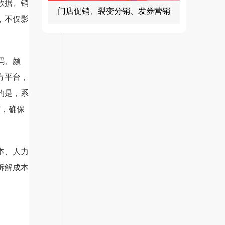
数据、销
门店促销、裂变分销、发券营销
，不仅影
码、颜
方平台，
的是，系
核，确保
本、人力
拆解成本