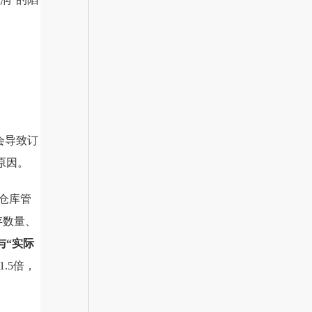
会导致订
原因。
仓库管
存数量、
与“实际
.5倍，