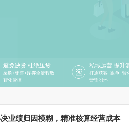
避免缺货 杜绝压货
私域运营 提升
采购+销售+库存全流程数
打通获客+跟单+转
智化管控
营销闭环
解决业绩归因模糊，精准核算经营成本