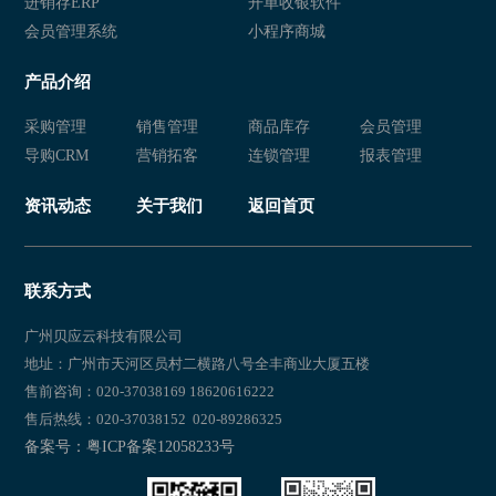
连锁服装店进销存软件 服装销售管理系统 服装店管理系统
服装进销存软件 服装管理系统 
进销存ERP
开单收银软件
会员管理系统
小程序商城
服装店管理系统 服装会员管理软件 服装进销存系统
服装进销存软 服装进销存管理系
产品介绍
服装行业进销存 服装进销存软件 服装行业管理软件
服装进销存软件 服装店进销存系
采购管理
销售管理
商品库存
会员管理
服装进销存软件 服装进销存系统 服装库存管理软件
服装进销存软件 服装零售管理软
导购CRM
营销拓客
连锁管理
报表管理
服装进销存软件 服装店进销存系统 服装店进销存软件
服装进销存系统 服装库存管理软
资讯动态
关于我们
返回首页
服装店收银软件 服装店库存管理系统 服装零售进销存系统
服装进销存系统 服装销售管理软
服装店铺进销存管理软件 服装店进销存软件 服装门店进销存系统
服装店进销存管理软件进销存软禁
联系方式
服装销售进销存软件哪个好 服装店收银软件哪个好 服装销售管理系
服装连锁店进销存软件 服装进销
广州贝应云科技有限公司
地址：广州市天河区员村二横路八号全丰商业大厦五楼
服装行业软件 服装进销存系统 服装erp软件
售前咨询：020-37038169 18620616222
售后热线：020-37038152 020-89286325
服装行业进销存软件 服装进销存软件 进销存服装版
服装ERP软件 服装店进销存软件 
备案号：粤ICP备案12058233号
服装零售进销存软件 服装进销存管理软件 服装零售店管理系统
服装erp进销存软件 服装erp软件