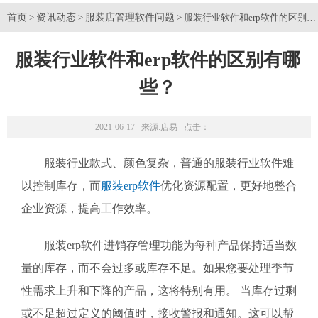
首页
资讯动态
服装店管理软件问题
>
>
> 服装行业软件和erp软件的区别
服装行业软件和erp软件的区别有哪
些？
2021-06-17 来源:
店易
点击：
服装行业款式、颜色复杂，普通的服装行业软件难
以控制库存，而
服装erp软件
优化资源配置，更好地整合
企业资源，提高工作效率。
服装erp软件进销存管理功能为每种产品保持适当数
量的库存，而不会过多或库存不足。如果您要处理季节
性需求上升和下降的产品，这将特别有用。 当库存过剩
或不足超过定义的阈值时，接收警报和通知。这可以帮