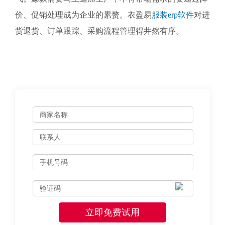
价、促销处理成为企业的累赘。衣盈易
服装erp软件
对进
货退货、订单跟踪、采购流程管理得井然有序。