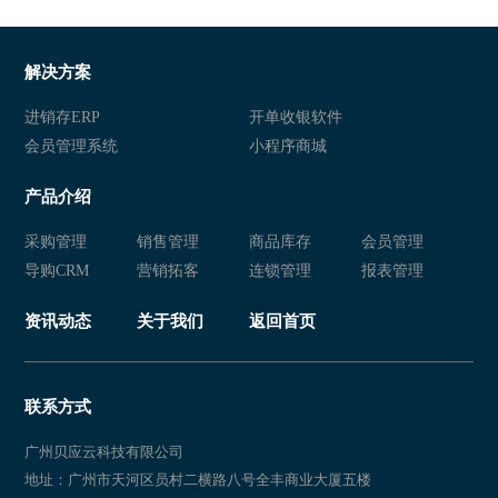
免费服装行业门店ERP管理系统
免费服装行业门店erp
免费服装行业门店客户管理系统
免费服装行业门店营销软件
解决方案
免费服装行业门店开单软件
免费服装行业门店分销管理系统
进销存ERP
开单收银软件
会员管理系统
小程序商城
免费服装行业门店收银管理系统
免费服装行业门店收银软件
产品介绍
免费服装行业门店收银系统软件
免费服装行业门店收银系统
采购管理
销售管理
商品库存
会员管理
免费服装行业门店软件app
免费服装行业门店app
导购CRM
营销拓客
连锁管理
报表管理
免费服装行业门店SAAS管理系统
免费服装行业门店SAAS系统
资讯动态
关于我们
返回首页
免费服装行业门店SAAS
免费服装行业门店积分系统
免费服装行业门店会员管理app
免费服装行业门店会员卡软件
联系方式
免费服装行业门店会员卡系统
免费服装行业门店会员软件
广州贝应云科技有限公司
地址：广州市天河区员村二横路八号全丰商业大厦五楼
免费服装行业门店会员系统
免费服装行业门店会员管理软件