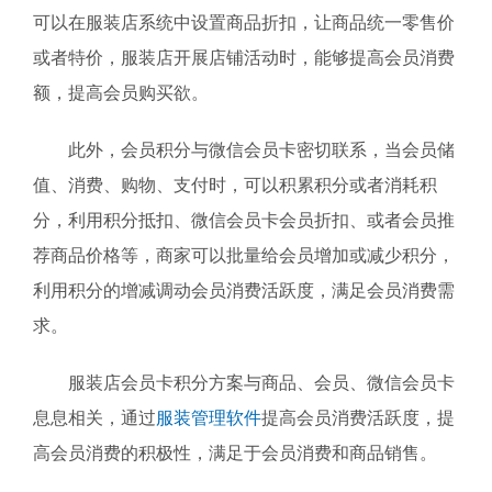
可以在服装店系统中设置商品折扣，让商品统一零售价
或者特价，服装店开展店铺活动时，能够提高会员消费
额，提高会员购买欲。
此外，会员积分与微信会员卡密切联系，当会员储
值、消费、购物、支付时，可以积累积分或者消耗积
分，利用积分抵扣、微信会员卡会员折扣、或者会员推
荐商品价格等，商家可以批量给会员增加或减少积分，
利用积分的增减调动会员消费活跃度，满足会员消费需
求。
服装店会员卡积分方案与商品、会员、微信会员卡
息息相关，通过
服装管理软件
提高会员消费活跃度，提
高会员消费的积极性，满足于会员消费和商品销售。