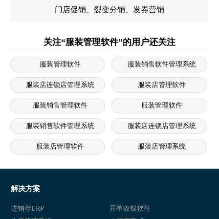
门店促销、裂变分销、发券营销
关注“服装管理软件”的用户还关注
服装管理软件
服装销售软件管理系统
服装店连锁店管理系统
服装店管理软件
服装销售管理软件
服装管理软件
服装销售软件管理系统
服装店连锁店管理系统
服装店管理软件
服装店管理系统
服装销售管理软件
服装管理系统
服装管理软件
服装店连锁店管理系统
解决方案
服装店管理软件
服装销售管理软件
进销存ERP
开单收银软件