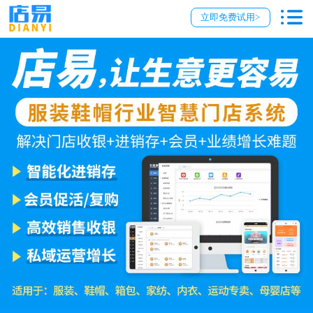
立即免费试用>