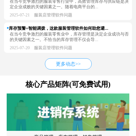
在当今竞争激烈的服装零售行业中，高效管理库存与供应链是决
定企业成败的关键因素之一。随着电商平台的...
2025-07-21
服装店管理软件问题
库存预警+智能调拨，这款服装管理软件如何助您避...
在当今竞争激烈的服装零售业中，库存管理是决定企业成功与否
的关键因素之一。不恰当的库存管理不仅会导...
2025-07-20
服装店管理软件问题
更多动态>>
核心产品矩阵(可免费试用)