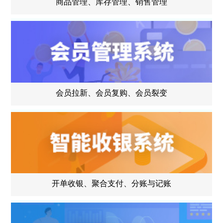
商品管理、库存管理、销售管理
会员拉新、会员复购、会员裂变
开单收银、聚合支付、分账与记账