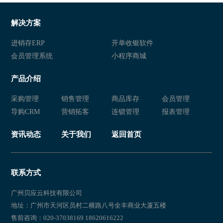
服装店进销存系统
服装进销存软件 服装进销存管理
服装店进销存软件 服装店连锁管理系统 服装连锁经营软件
服
解决方案
连锁服装店进销存软件 服装销售管理系统 服装店管理系统
服装进销存软件 服装管理系统 
进销存ERP
开单收银软件
会员管理系统
小程序商城
服装店管理系统 服装会员管理软件 服装进销存系统
服装进销存软 服装进销存管理系
产品介绍
服装行业进销存 服装进销存软件 服装行业管理软件
服装进销存软件 服装店进销存系
采购管理
销售管理
商品库存
会员管理
服装进销存软件 服装进销存系统 服装库存管理软件
服装进销存软件 服装零售管理软
导购CRM
营销拓客
连锁管理
报表管理
服装进销存软件 服装店进销存系统 服装店进销存软件
服装进销存系统 服装库存管理软
资讯动态
关于我们
返回首页
服装店收银软件 服装店库存管理系统 服装零售进销存系统
服装进销存系统 服装销售管理软
服装店铺进销存管理软件 服装店进销存软件 服装门店进销存系统
服装店进销存管理软件进销存软禁
联系方式
服装销售进销存软件哪个好 服装店收银软件哪个好 服装销售管理系
服装连锁店进销存软件 服装进销
广州贝应云科技有限公司
地址：广州市天河区员村二横路八号全丰商业大厦五楼
服装行业软件 服装进销存系统 服装erp软件
售前咨询：020-37038169 18620616222