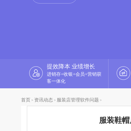
提效降本 业绩增长
进销存+收银+会员+营销获
客一体化
首页
资讯动态
服装店管理软件问题
>
>
>
服装鞋帽