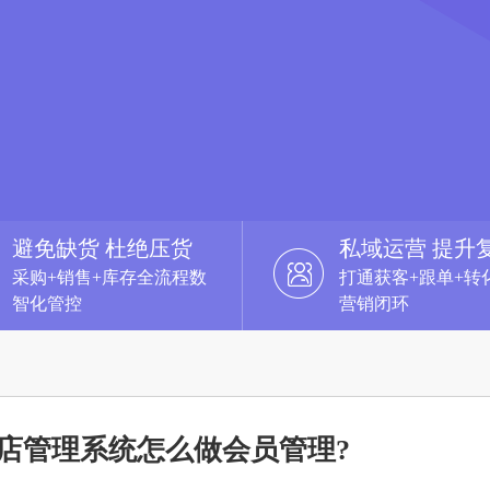
避免缺货 杜绝压货
私域运营 提升
采购+销售+库存全流程数
打通获客+跟单+转
智化管控
营销闭环
店管理系统怎么做会员管理?