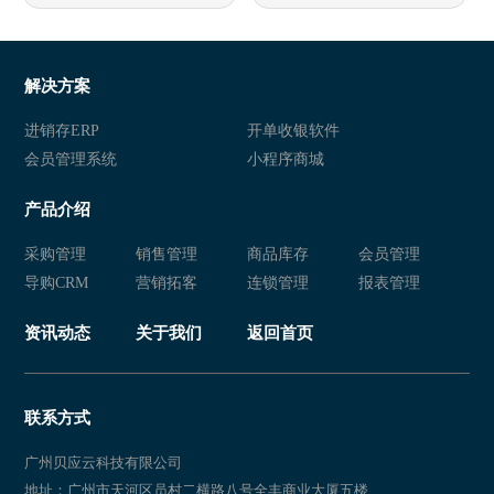
服装销售管理软件
服装管理系统
服装管理软件
服装店连锁店管理系统
解决方案
服装店管理软件
服装销售管理软件
进销存ERP
开单收银软件
会员管理系统
小程序商城
服装店管理系统
服装销售软件管理系统
产品介绍
服装店会员管理系统
服装店连锁店管理系统
采购管理
销售管理
商品库存
会员管理
服装店管理系统
服装店软件管理系统
导购CRM
营销拓客
连锁管理
报表管理
服装销售软件管理系统
服装店会员管理系统
资讯动态
关于我们
返回首页
服装店连锁店管理系统
服装店管理软件
服装管理系统
服装零售店管理软件
联系方式
服装店管理系统
服装销售管理系统
广州贝应云科技有限公司
地址：广州市天河区员村二横路八号全丰商业大厦五楼