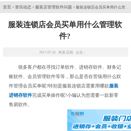
首页
资讯动态
服装店管理软件问题
>
>
> 服装连锁店会员买单用什么管理
服装连锁店会员买单用什么管理软
件?
2017-07-26 来源:
店易
点击：
很多客户都在寻找订单软件、进销存软件、财务记
账软件、会员管理软件等等，那么是否在苦恼用什么软
件管理会员买单呢?特别是服装连锁店需要用哪款
服装
进销存软件
完成买单操作呢?小编认为您需要一款新零
售易软件。