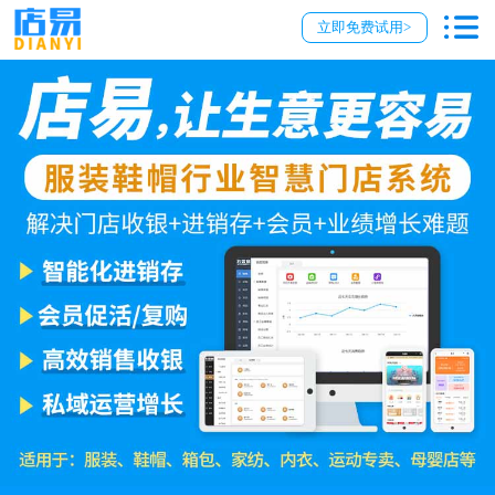
立即免费试用>