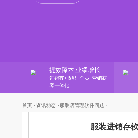
提效降本 业绩增长
进销存+收银+会员+营销获
客一体化
首页
资讯动态
服装店管理软件问题
>
>
>
服装进销存