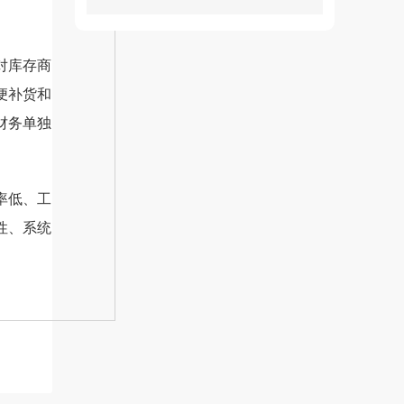
对库存商
便补货和
财务单独
率低、工
性、系统