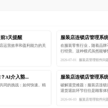
前3天提醒
服装店连锁店管理系
店运营效率和盈利能力的关
在服装零售行业，随着品牌
行经营。这种模式虽然能够快速
2026-07-01
服装店管理软件问
I介入豁...
服装店连锁店管理系统
共同的挑战：如何快速、精
破解退货难题：服装店连锁
退货退款环节往往是顾客体验的
2026-06-03
服装店管理软件问