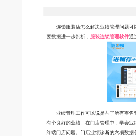
连锁服装店怎么解决业绩管理问题可以
要数据进一步剖析，
服装连锁管理软件
通
业绩管理工作可以说是占了所有零售管
有个良好的业绩。在门店管理中，学会业
终端门店问题。门店业绩诊断的六项数据