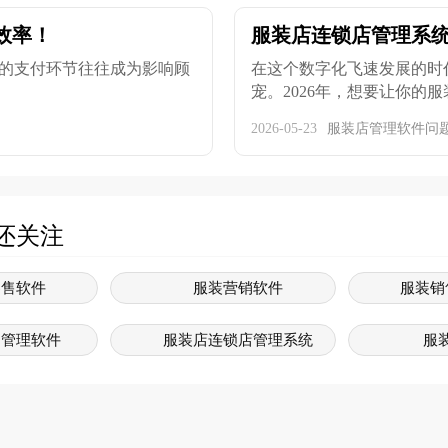
效率！
服装店连锁店管理系统：
的支付环节往往成为影响顾
在这个数字化飞速发展的时
宠。2026年，想要让你的服装
2026-05-23
服装店管理软件问
还关注
零售软件
服装营销软件
服装销
售管理软件
服装店连锁店管理系统
服
系统软件
服装管理系统
服装
售系统软件
服装系统
服