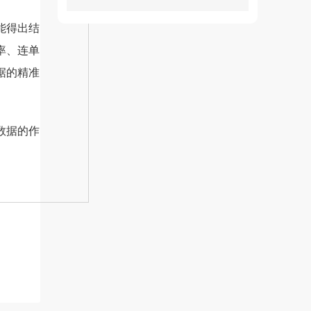
能得出结
率、连单
据的精准
数据的作