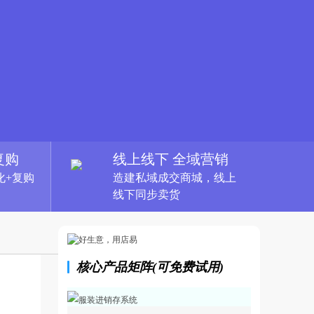
复购
线上线下 全域营销
化+复购
造建私域成交商城，线上
线下同步卖货
核心产品矩阵(可免费试用)