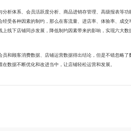
分析体系、会员活跃度分析、商品进销存管理、高级报表等功
会经受各种因素的制约，那么在客流量、进店率、体验率、成交
线上线下店铺同步发展，降低制约因素带来的影响，实现六大数
会员和顾客消费数据、店铺运营数据得出结论，但是不错忽略了
绩在数据不断优化和改进当中，让店铺轻松运营和发展。