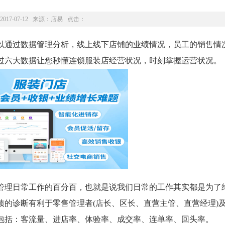
2017-07-12 来源：
店易
点击：
通过数据管理分析，线上线下店铺的业绩情况，员工的销售情
过六大数据让您秒懂连锁服装店经营状况，时刻掌握运营状况。
理日常工作的百分百，也就是说我们日常的工作其实都是为了
绩的诊断有利于零售管理者(店长、区长、直营主管、直营经理)
包括：客流量、进店率、体验率、成交率、连单率、回头率。