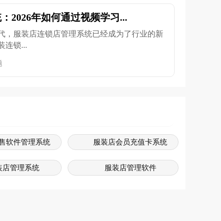
2026年如何通过视频学习...
代，服装店连锁店管理系统已经成为了行业的新
连锁...
题
售软件管理系统
服装店会员充值卡系统
装店管理系统
服装店管理软件
门店管理系统
服装销售系统软件免费版
装管理软件
服装店销售系统