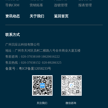
服装进销存软件 服装进销存系统 服装库存管理软件
服装进销存软件 服装零售管理软
导购CRM
营销拓客
连锁管理
报表管理
服装进销存软件 服装店进销存系统 服装店进销存软件
服装进销存系统 服装库存管理软
资讯动态
关于我们
返回首页
服装店收银软件 服装店库存管理系统 服装零售进销存系统
服装进销存系统 服装销售管理软
服装店铺进销存管理软件 服装店进销存软件 服装门店进销存系统
服装店进销存管理软件进销存软禁
联系方式
服装销售进销存软件哪个好 服装店收银软件哪个好 服装销售管理系
服装连锁店进销存软件 服装进销
广州贝应云科技有限公司
地址：广州市天河区员村二横路八号全丰商业大厦五楼
服装行业软件 服装进销存系统 服装erp软件
售前咨询：020-37038169 18620616222
售后热线：020-37038152 020-89286325
服装行业进销存软件 服装进销存软件 进销存服装版
服装ERP软件 服装店进销存软件 
备案号：粤ICP备案12058233号
服装零售进销存软件 服装进销存管理软件 服装零售店管理系统
服装erp进销存软件 服装erp软件
衣服进销存管理软件 服装店进销存系统 服装库存管理软件
服装店进销存管理系统 服装进销
服装零售进销存软件 服装进销存软件 服装小程序商城
服装免费进销存软件 服装进销存
关注我们
微信咨询
服装企业进销存系统 服装进销存软件 服装门店管理软件
服装erp软件 服装公司管理软件 