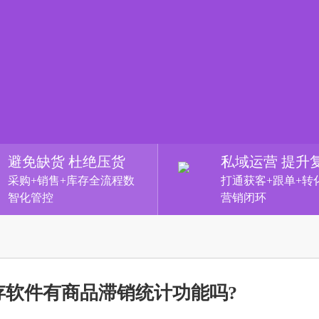
避免缺货 杜绝压货
私域运营 提升
采购+销售+库存全流程数
打通获客+跟单+转
智化管控
营销闭环
存软件有商品滞销统计功能吗?