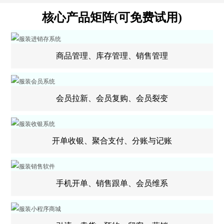
核心产品矩阵(可免费试用)
商品管理、库存管理、销售管理
会员拉新、会员复购、会员裂变
开单收银、聚合支付、分账与记账
手机开单、销售跟单、会员维系