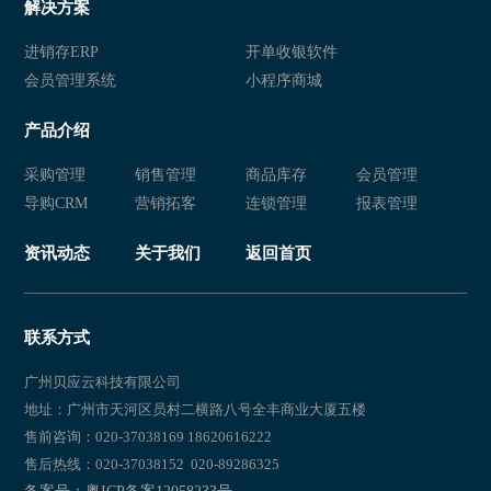
服装店进销存软件 服装店连锁管理系统 服装连锁经营软件
服
解决方案
连锁服装店进销存软件 服装销售管理系统 服装店管理系统
服装进销存软件 服装管理系统 
进销存ERP
开单收银软件
会员管理系统
小程序商城
服装店管理系统 服装会员管理软件 服装进销存系统
服装进销存软 服装进销存管理系
产品介绍
服装行业进销存 服装进销存软件 服装行业管理软件
服装进销存软件 服装店进销存系
采购管理
销售管理
商品库存
会员管理
服装进销存软件 服装进销存系统 服装库存管理软件
服装进销存软件 服装零售管理软
导购CRM
营销拓客
连锁管理
报表管理
服装进销存软件 服装店进销存系统 服装店进销存软件
服装进销存系统 服装库存管理软
资讯动态
关于我们
返回首页
服装店收银软件 服装店库存管理系统 服装零售进销存系统
服装进销存系统 服装销售管理软
服装店铺进销存管理软件 服装店进销存软件 服装门店进销存系统
服装店进销存管理软件进销存软禁
联系方式
服装销售进销存软件哪个好 服装店收银软件哪个好 服装销售管理系
服装连锁店进销存软件 服装进销
广州贝应云科技有限公司
地址：广州市天河区员村二横路八号全丰商业大厦五楼
服装行业软件 服装进销存系统 服装erp软件
售前咨询：020-37038169 18620616222
售后热线：020-37038152 020-89286325
服装行业进销存软件 服装进销存软件 进销存服装版
服装ERP软件 服装店进销存软件 