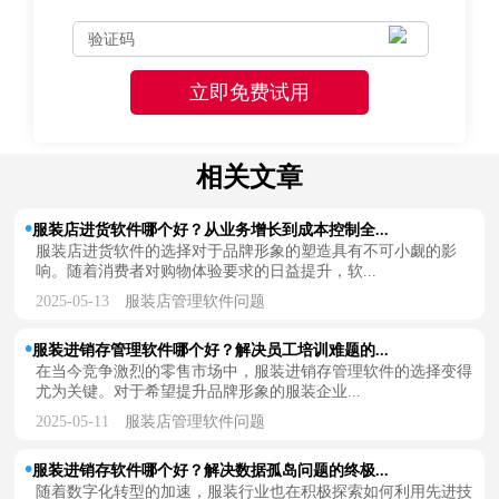
相关文章
服装店进货软件哪个好？从业务增长到成本控制全...
服装店进货软件的选择对于品牌形象的塑造具有不可小觑的影
响。随着消费者对购物体验要求的日益提升，软...
2025-05-13
服装店管理软件问题
服装进销存管理软件哪个好？解决员工培训难题的...
在当今竞争激烈的零售市场中，服装进销存管理软件的选择变得
尤为关键。对于希望提升品牌形象的服装企业...
2025-05-11
服装店管理软件问题
服装进销存软件哪个好？解决数据孤岛问题的终极...
随着数字化转型的加速，服装行业也在积极探索如何利用先进技