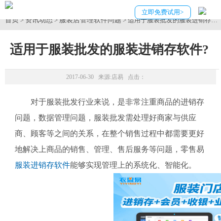
立即免费试用>
首页
资讯动态
服装店管理软件问题
>
>
> 适用于服装批发的服装进销存软
适用于服装批发的服装进销存软件?
2017-06-30 来源:
店易
点击：
对于服装批发行业来说，是非常注重商品的进销存
问题，数据管理问题，服装批发需处理好商家与供应
商、顾客等之间的关系，在整个销售过程中都需要更好
地解决上商品的销售、管理、售后服务等问题，零售易
服装进销存软件
能够实现管理上的系统化、智能化。