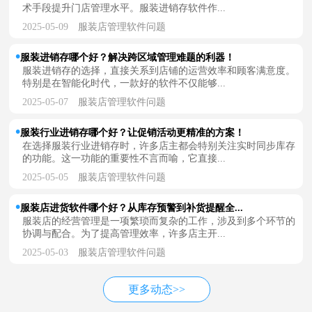
术手段提升门店管理水平。服装进销存软件作...
2025-05-09
服装店管理软件问题
服装进销存哪个好？解决跨区域管理难题的利器！
服装进销存的选择，直接关系到店铺的运营效率和顾客满意度。
特别是在智能化时代，一款好的软件不仅能够...
2025-05-07
服装店管理软件问题
服装行业进销存哪个好？让促销活动更精准的方案！
在选择服装行业进销存时，许多店主都会特别关注实时同步库存
的功能。这一功能的重要性不言而喻，它直接...
2025-05-05
服装店管理软件问题
服装店进货软件哪个好？从库存预警到补货提醒全...
服装店的经营管理是一项繁琐而复杂的工作，涉及到多个环节的
协调与配合。为了提高管理效率，许多店主开...
2025-05-03
服装店管理软件问题
更多动态>>