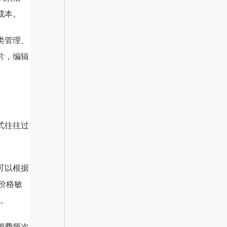
成本。
类管理、
片，编辑
式往往过
可以根据
价格敏
持。
消费频次