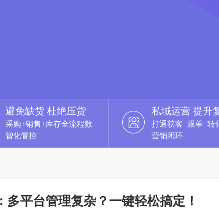
避免缺货 杜绝压货
私域运营 提升
采购+销售+库存全流程数
打通获客+跟单+转
智化管控
营销闭环
：多平台管理复杂？一键轻松搞定！