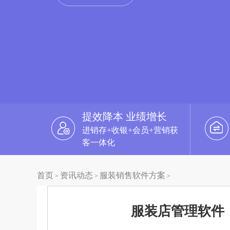
提效降本 业绩增长
进销存+收银+会员+营销获
客一体化
首页
资讯动态
服装销售软件方案
>
>
>
服装店管理软件