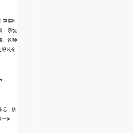
库存实时
费，系统
接。这种
的服装企
”
登记、核
这一问