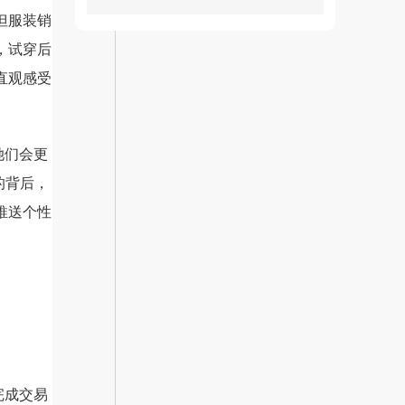
但服装销
，试穿后
直观感受
她们会更
的背后，
推送个性
完成交易