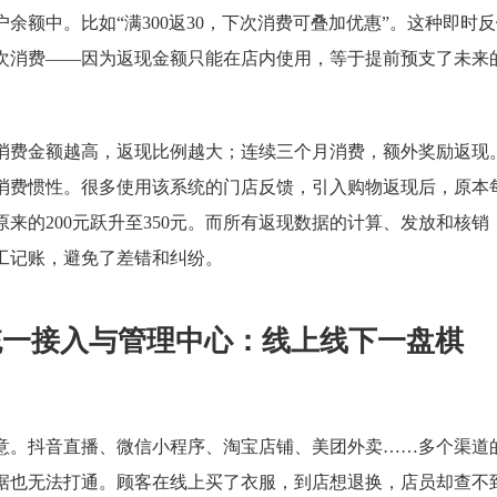
余额中。比如“满300返30，下次消费可叠加优惠”。这种即时
次消费——因为返现金额只能在店内使用，等于提前预支了未来
消费金额越高，返现比例越大；连续三个月消费，额外奖励返现
消费惯性。很多使用该系统的门店反馈，引入购物返现后，原本
来的200元跃升至350元。而所有返现数据的计算、发放和核销
工记账，避免了差错和纠纷。
统一接入与管理中心：线上线下一盘棋
意。抖音直播、微信小程序、淘宝店铺、美团外卖……多个渠道
据也无法打通。顾客在线上买了衣服，到店想退换，店员却查不