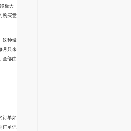
反馈极大
的购买意
。这种设
每月只来
，全部由
的订单如
到订单记