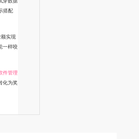
试穿数据
示搭配
业额实现
轮一样咬
软件管理
转化为奖
。