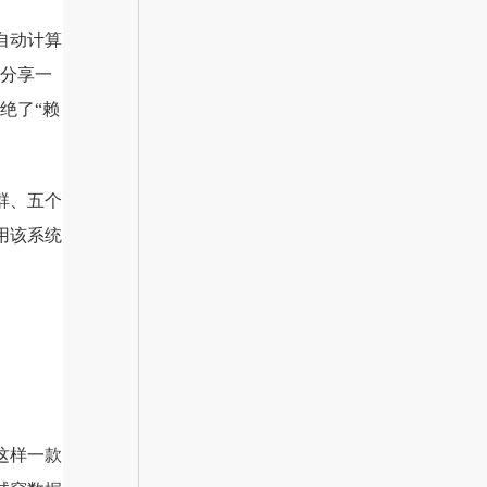
自动计算
“分享一
绝了“赖
群、五个
用该系统
。
这样一款