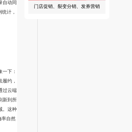
录自动同
门店促销、裂变分销、发券营销
例统计，
象一下：
法履约，
通过云端
刷新到所
减。这种
确率自然