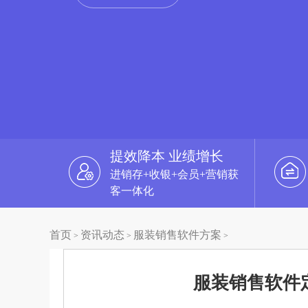
提效降本 业绩增长
进销存+收银+会员+营销获
客一体化
首页
资讯动态
服装销售软件方案
>
>
>
服装销售软件