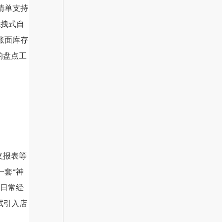
清单支持
拖拽式自
账面库存
的盘点工
义报表等
一套“神
是日常经
试引入店