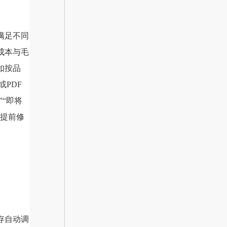
满足不同
成本与毛
如按品
PDF
“即将
能提前修
存自动调