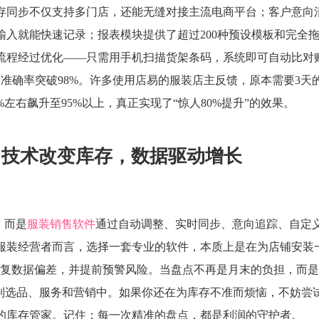
存同步不仅支持多门店，还能无缝对接主流电商平台；客户意向
输入就能快速记录；报表模块提供了超过200种预设模板和完全
流程经过优化——只需用手机扫描货架条码，系统即可自动比对
准确率突破98%。许多使用店易的服装店主反馈，原本需要3天
左右飙升至95%以上，真正实现了“惊人80%提升”的效果。
：技术改变库存，数据驱动增长
，而是
服装销售软件
通过自动调整、实时同步、意向追踪、自定
服装经营者而言，选择一套专业的软件，本质上是在为店铺安装
修复数据偏差，并提前预警风险。当盘点不再是月末的负担，而
入到选品、服务和营销中。如果你还在为库存不准而烦恼，不妨尝
的库存管家。记住：每一次精准的盘点，都是利润的守护者。