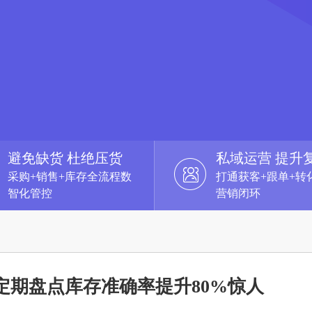
避免缺货 杜绝压货
私域运营 提升
采购+销售+库存全流程数
打通获客+跟单+转
智化管控
营销闭环
定期盘点库存准确率提升80%惊人