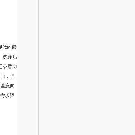
现代的服
、试穿后
记录意向
意向，但
这些意向
户需求驱