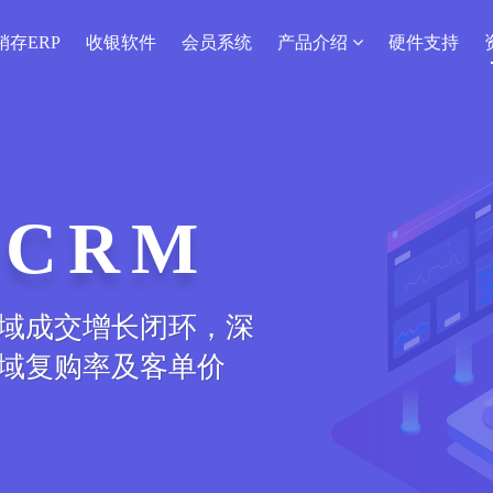
销存ERP
收银软件
会员系统
产品介绍
硬件支持
CRM
序
域成交增长闭环，深
上线下商品、会员、
域复购率及客单价
造服装新零售o2o