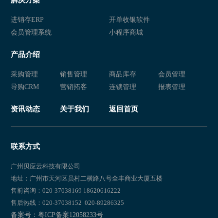
服装销售软件管理系统
服装店连锁店管理系统
进销存ERP
开单收银软件
会员管理系统
小程序商城
服装管理软件
服装销售软件管理系统
产品介绍
服装店连锁店管理系统
服装管理软件
采购管理
销售管理
商品库存
会员管理
服装销售软件管理系统
服装店连锁店管理系统
导购CRM
营销拓客
连锁管理
报表管理
服装店管理软件
服装销售管理软件
资讯动态
关于我们
返回首页
服装管理软件
服装销售软件管理系统
服装店连锁店管理系统
服装店管理软件
联系方式
服装店连锁店管理系统
服装销售管理软件
广州贝应云科技有限公司
地址：广州市天河区员村二横路八号全丰商业大厦五楼
服装管理软件
服装销售管理软件
售前咨询：020-37038169 18620616222
售后热线：020-37038152 020-89286325
服装销售软件管理系统
服装店连锁店管理系统
备案号：粤ICP备案12058233号