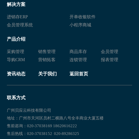
服装销售软件管理系统
服装销售软件
解决方案
服装销售软件管理系统
服装销售软件
进销存ERP
开单收银软件
会员管理系统
小程序商城
服装营销软件
服装销售软件管理系统
产品介绍
服装销售管理软件
服装销售软件
采购管理
销售管理
商品库存
会员管理
服装营销软件
服装销售软件管理系统
导购CRM
营销拓客
连锁管理
报表管理
服装销售管理软件
服装销售软件
资讯动态
关于我们
返回首页
服装营销软件
服装销售管理软件
服装销售软件
服装销售软件管理系统
联系方式
服装销售管理软件
服装销售软件
广州贝应云科技有限公司
地址：广州市天河区员村二横路八号全丰商业大厦五楼
服装营销软件
服装销售软件管理系统
售前咨询：020-37038169 18620616222
售后热线：020-37038152 020-89286325
服装销售管理软件
服装销售软件