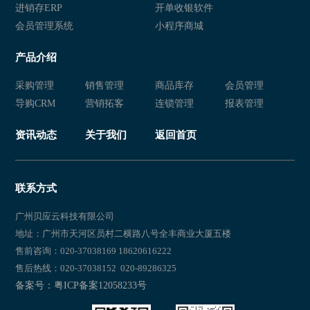
服装销售软件管理系统
服装店连锁店管理系统
进销存ERP
开单收银软件
会员管理系统
小程序商城
服装管理软件
服装销售软件管理系统
产品介绍
服装店连锁店管理系统
服装管理软件
采购管理
销售管理
商品库存
会员管理
服装销售软件管理系统
服装店连锁店管理系统
导购CRM
营销拓客
连锁管理
报表管理
服装店管理软件
服装销售管理软件
资讯动态
关于我们
返回首页
服装管理软件
服装销售软件管理系统
服装店连锁店管理系统
服装店管理软件
联系方式
服装店连锁店管理系统
服装销售管理软件
广州贝应云科技有限公司
地址：广州市天河区员村二横路八号全丰商业大厦五楼
服装管理软件
服装销售管理软件
售前咨询：020-37038169 18620616222
售后热线：020-37038152 020-89286325
服装销售软件管理系统
服装店连锁店管理系统
备案号：粤ICP备案12058233号
服装销售管理软件
服装管理软件