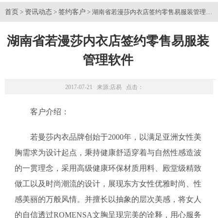
首页
资讯动态
签约客户
>
>
> 湖南省若漫莎内衣店签约零售易服装管理软
湖南省若漫莎内衣店签约零售易服装
管理软件
2017-07-21 来源:
店易
点击：
客户介绍：
若曼莎内衣品牌创始于2000年，以满足亚洲女性美
胸需求为设计起点，秉持健康舒适穿着与自然性感造波
的一贯理念，采用高级健康环保材质用料、殿堂级精致
做工以及时尚潮流的设计，展现东方女性优雅时尚、性
感美丽的万般风情。并擅长以抽象的层次美感，将女人
的自信透过ROMENSA文胸呈现完美的诠释，用心服务