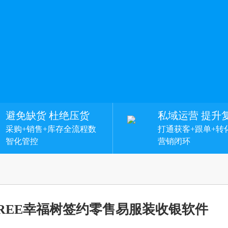
避免缺货 杜绝压货
私域运营 提升
采购+销售+库存全流程数
打通获客+跟单+转
智化管控
营销闭环
 TREE幸福树签约零售易服装收银软件