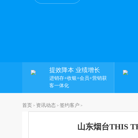
提效降本 业绩增长
进销存+收银+会员+营销获
客一体化
首页
资讯动态
签约客户
>
>
>
山东烟台THIS