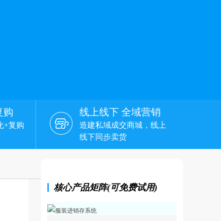
复购
线上线下 全域营销
化+复购
造建私域成交商城，线上
线下同步卖货
核心产品矩阵(可免费试用)