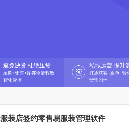
避免缺货 杜绝压货
私域运营 提升
采购+销售+库存全流程数
打通获客+跟单+转
智化管控
营销闭环
峰服装店签约零售易服装管理软件