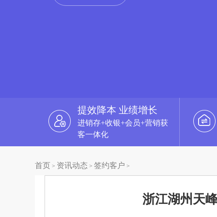
提效降本 业绩增长
进销存+收银+会员+营销获
客一体化
首页
资讯动态
签约客户
>
>
>
浙江湖州天