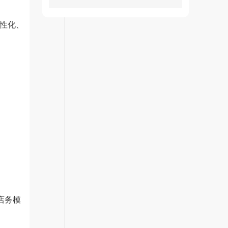
性化、
店务模