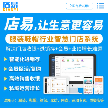
立即免费试用>