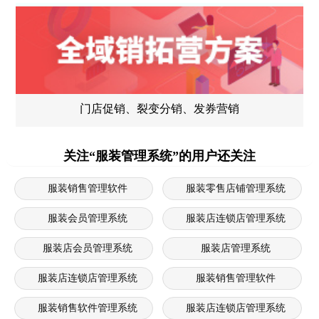
门店促销、裂变分销、发券营销
关注“服装管理系统”的用户还关注
服装销售管理软件
服装零售店铺管理系统
服装会员管理系统
服装店连锁店管理系统
服装店会员管理系统
服装店管理系统
服装店连锁店管理系统
服装销售管理软件
服装销售软件管理系统
服装店连锁店管理系统