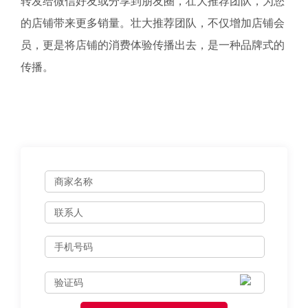
转发给微信好友或分享到朋友圈，壮大推荐团队，为您
的店铺带来更多销量。壮大推荐团队，不仅增加店铺会
员，更是将店铺的消费体验传播出去，是一种品牌式的
传播。