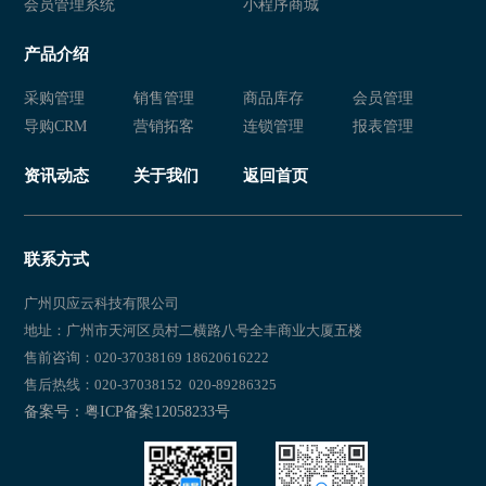
会员管理系统
小程序商城
童装店进销存管理系统 服装店库存管理软件 童装店管理系统
服装行业进销存系统 服装进销存
产品介绍
服装进销存管理系统 服装进销存软件 服装店管理系统
服装进销存软件 服装店软件 服装
采购管理
销售管理
商品库存
会员管理
家纺进销存软件 家纺行业进销存系统 服装进销存软件
母婴店进销存软件 母婴店管理AP
导购CRM
营销拓客
连锁管理
报表管理
零售服装店进销存软件 服装商品入库软件 服装进销存系统
服装进销存系统 服装店铺进销存
资讯动态
关于我们
返回首页
服装新零售管理系统 服装门店进销存软件 服装新零售系统
服装销售进销存软件 服装货物管
母婴服装店进销存系统 服装进销存管理软件 母婴店进销存系统
服装零售进销存软件 服装库存管
联系方式
服饰行业进销存软件 服装门店销售软件 服装管理系统
服装仓库进销存软件 服装库存管
广州贝应云科技有限公司
地址：广州市天河区员村二横路八号全丰商业大厦五楼
衣服进销存管理软件 服装进销存软件 服装采购系统
童装店进销存收银软件 服装订货
售前咨询：020-37038169 18620616222
售后热线：020-37038152 020-89286325
服装店进销存软件 服装行业进销存软件 服装商品管理软件
服装行业进销存软件 服装管理软
备案号：粤ICP备案12058233号
女装店服装进销存软件 服装进销存软件 服装管理软件
服装行业进销存管理软件 服装进
服装进销存软件 服装收银记账软件 服装店管理系统
服饰进销存管理软件 服装进销存