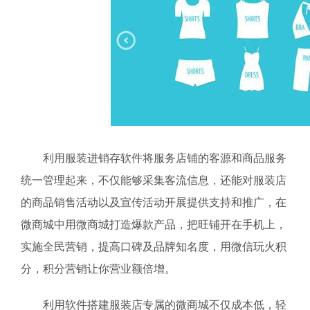
利用服装进销存软件将服务店铺的客源和商品服务
统一管理起来，不仅能够采集客流信息，还能对服装店
的商品销售活动以及宣传活动开展提供支持和推广，在
微商城中用微商城打造爆款产品，把旺铺开在手机上，
实施全民营销，提高口碑及品牌知名度，用微信玩火积
分，积分营销让你营业额倍增。
利用软件搭建服装店专属的微商城不仅成本低，轻