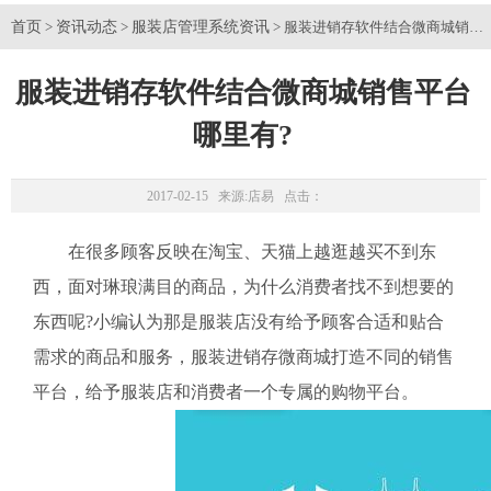
首页
资讯动态
服装店管理系统资讯
>
>
> 服装进销存软件结合微商城销售
服装进销存软件结合微商城销售平台
哪里有?
2017-02-15 来源:
店易
点击：
在很多顾客反映在淘宝、天猫上越逛越买不到东
西，面对琳琅满目的商品，为什么消费者找不到想要的
东西呢?小编认为那是服装店没有给予顾客合适和贴合
需求的商品和服务，服装进销存微商城打造不同的销售
平台，给予服装店和消费者一个专属的购物平台。