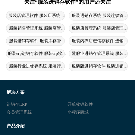
关注“服装进销存软件”的用户还关注
服装店管理软件 服装店系统 服装店进销存管理系统
服装进销存系统 服装连锁管理软
服装销售管理系统 服装店管理软件 服装进销存系统软件
服装店管理系统 服装店管理软件
服装进销存软件 服装库存管理软件 服装门店管理系统
服装内衣店进销存软件 进销存管
服装erp进销存软件 服装erp软件 服装店铺进销存系统
鞋服业进销存管理系统 服装行业
服装行业进销存系统 服装行业进销存软件 服装进销存软件
服装版进销存软件 服装进销存软
服装进销存软件 服装零售店进销存系统 服装进销存管理系统
服装行业进销存软件 服装出入库
服装进销存软件 服装门店库存管理软件 服装进销存管理系统
服装行业进销存软件 服装进销存
解决方案
服装进销存saas软件 服装进销存软件 服装仓库管理系统
服装行业进销存系统 服装进销存
进销存ERP
开单收银软件
会员管理系统
小程序商城
童装店进销存管理系统 服装店库存管理软件 童装店管理系统
服装行业进销存系统 服装进销存
产品介绍
服装进销存管理系统 服装进销存软件 服装店管理系统
服装进销存软件 服装店软件 服装