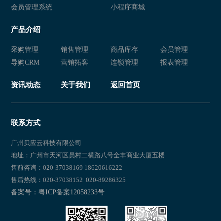
会员管理系统
小程序商城
服装店连锁店管理系统
服装店管理软件
产品介绍
服装会员管理系统
服装店连锁店管理系统
采购管理
销售管理
商品库存
会员管理
服装销售管理软件
服装管理软件
导购CRM
营销拓客
连锁管理
报表管理
服装零售店铺管理系统
服装销售管理软件
资讯动态
关于我们
返回首页
服装店管理系统
服装销售软件管理系统
服装店连锁店管理系统
服装店管理软件
联系方式
服装行业软件管理系统
服装管理系统
广州贝应云科技有限公司
地址：广州市天河区员村二横路八号全丰商业大厦五楼
服装销售管理软件
服装销售软件管理系统
售前咨询：020-37038169 18620616222
售后热线：020-37038152 020-89286325
服装店会员管理系统
服装店连锁店管理系统
备案号：粤ICP备案12058233号
服装零售店管理软件
服装零售店铺管理系统