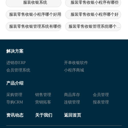
服装收银系统
服装零售收银小程序有哪些
服装零售收银小程序哪个好用
服装零售收银小程序哪个好
服装零售收银管理系统有哪些
服装零售收银管理系统哪个好用
服装零售收银管理系统哪个好
服装零售收银软件有哪些
服装零售收银软件哪个好用
服装零售收银软件哪个好
解决方案
服装零售收银系统软件有哪些
服装零售收银系统软件哪个好用
进销存ERP
开单收银软件
会员管理系统
小程序商城
服装零售收银系统软件哪个好
服装零售收银系统有哪些
产品介绍
服装零售收银系统哪个好用
服装零售收银系统哪个好
采购管理
销售管理
商品库存
会员管理
服装零售店收银小程序有哪些
服装零售店收银小程序哪个好用
导购CRM
营销拓客
连锁管理
报表管理
服装零售店收银小程序哪个好
服装零售店收银管理系统有哪些
资讯动态
关于我们
返回首页
服装零售店收银管理系统哪个好用
服装零售店收银管理系统哪个好