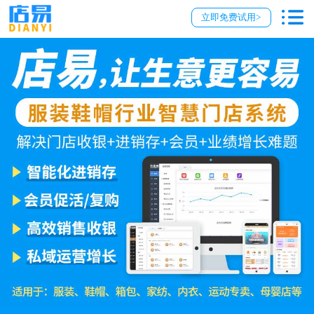
立即免费试用>