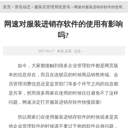
首页
资讯动态
服装店管理系统资讯
>
>
> 网速对服装进销存软件的使用有
网速对服装进销存软件的使用有影响
吗?
2017-02-17 来源:
店易
点击：
如今，大家都接触到很多企业管理软件都是网页版
本的信息存在，而且在连锁店的时候商品销售终端、会
员管理消费信息还是监管部门等多个环节之间的信息都
是共享，然而很多商家在使用的时候往往避免不了这样
问题，网速决定打开服装进销存软件快慢因素!
所以商家们在使用服装进销存软件的时候或者是其
他企业管理软件的时候请不要过于抱怨软件自身问题，