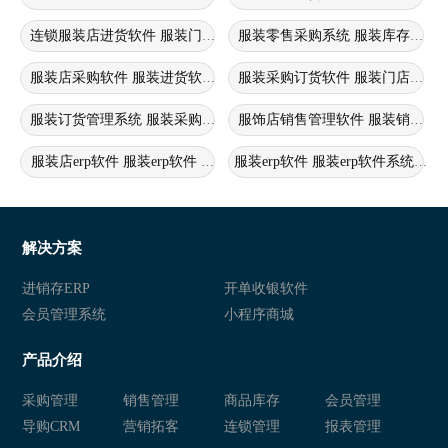
连锁服装店进货软件 服装门店销售管理系统 服装连锁管理软件
服装零售采购系统 服装库存管理
服装店采购软件 服装进货软件 服装连锁门店管理系统
服装采购订货软件 服装门店采购
服装订货管理系统 服装采购订货软件 服装批发管理软件
服饰店销售管理软件 服装销售管
服装店erp软件 服装erp软件 服装商品采购管理软件
服装erp软件 服装erp软件系统 
服装采购系统 服装店采购管理软件 服装采购订货软件
服装店管理系统 服装管理软件 
服装采购管理软件 服装管理软件
服装采购管理软件
解决方案
服装采购供应商管理系统
服装采购管理系统
进销存ERP
开单收银软件
会员管理系统
小程序商城
服装供应商管理系统
服装订货管理系统
产品介绍
服装订货管理系统 服装店软件
服装零售管理软件
采购管理
销售管理
商品库存
会员管理
服装销售管理
服装店积分管理
导购CRM
营销拓客
连锁管理
报表管理