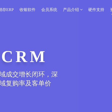
销存ERP
收银软件
会员系统
产品介绍
硬件支持
CRM
序
域成交增长闭环，深
上线下商品、会员、
域复购率及客单价
造服装新零售o2o