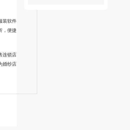
服装软件
析，便捷
售连锁店
为婚纱店