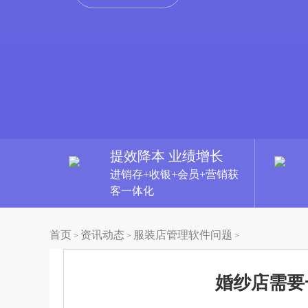
提效降本 业绩增长
进销存+收银+会员+营销获
客一体化
首页
资讯动态
服装店管理软件问题
>
>
>
婚纱店需要