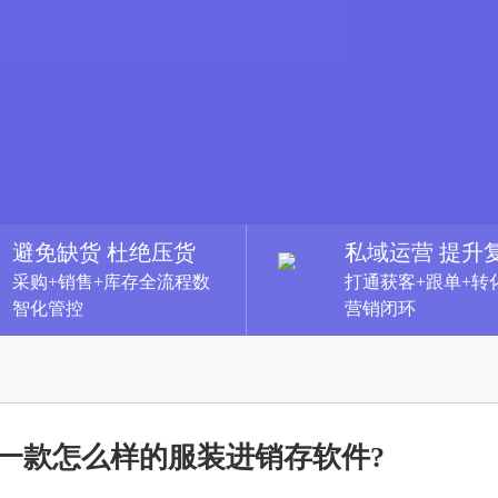
避免缺货 杜绝压货
私域运营 提升
采购+销售+库存全流程数
打通获客+跟单+转
智化管控
营销闭环
一款怎么样的服装进销存软件?