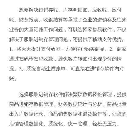
想要解决进销存账、库存明细账、应收账、应付
账、财务报表、收银结算等承揽了企业的进销存及往来
业务的大量记账工作问题，可以选择零售易软件，不仅
解决了服装进销存管理问题，还提供了移动支付优势。
1、将大大提升支付效率，方便客户购买商品。2、商家
通过扫码枪扫码收款，避免客户转账时出现少付的情
况。3、系统自动生成账单，可直接在进销存软件内对
账。
选择服装进销存软件解决繁琐数据轻松管理，提供
商品进销存数据管理、财务数据统计与分析、商品批量
出入库数据记录、商品销售数据和退货操作等，让您的
店铺管理数据化、系统化、统一管理，轻松无压力。