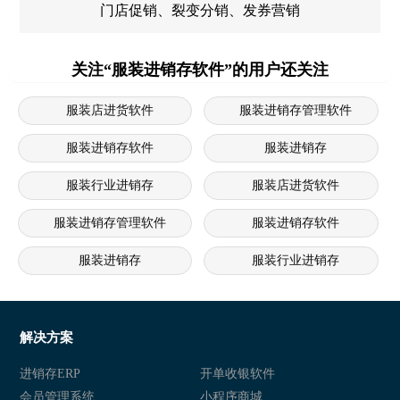
门店促销、裂变分销、发券营销
关注“服装进销存软件”的用户还关注
服装店进货软件
服装进销存管理软件
服装进销存软件
服装进销存
服装行业进销存
服装店进货软件
服装进销存管理软件
服装进销存软件
服装进销存
服装行业进销存
服装店进销存系统
服装进销存软件 服装进销存管理
服装店进销存软件 服装店连锁管理系统 服装连锁经营软件
服
解决方案
连锁服装店进销存软件 服装销售管理系统 服装店管理系统
服装进销存软件 服装管理系统 
进销存ERP
开单收银软件
会员管理系统
小程序商城