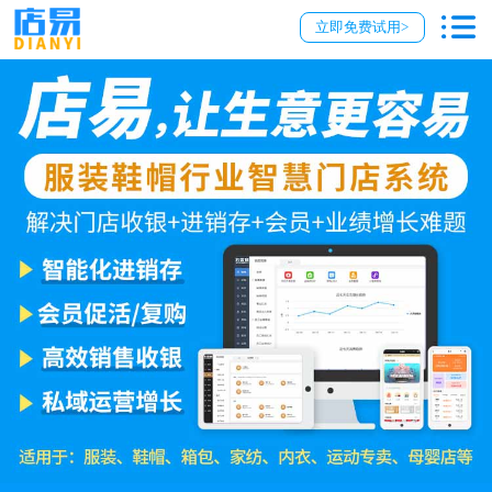
立即免费试用>