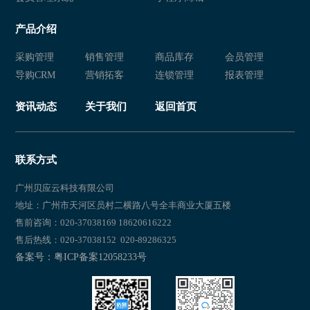
服装店管理系统 服装会员管理软件 服装进销存系统
服装进销存软 服装进销存管理系
产品介绍
服装行业进销存 服装进销存软件 服装行业管理软件
服装进销存软件 服装店进销存系
采购管理
销售管理
商品库存
会员管理
服装进销存软件 服装进销存系统 服装库存管理软件
服装进销存软件 服装零售管理软
导购CRM
营销拓客
连锁管理
报表管理
服装进销存软件 服装店进销存系统 服装店进销存软件
服装进销存系统 服装库存管理软
资讯动态
关于我们
返回首页
服装店收银软件 服装店库存管理系统 服装零售进销存系统
服装进销存系统 服装销售管理软
服装店铺进销存管理软件 服装店进销存软件 服装门店进销存系统
服装店进销存管理软件进销存软禁
联系方式
服装销售进销存软件哪个好 服装店收银软件哪个好 服装销售管理系
服装连锁店进销存软件 服装进销
广州贝应云科技有限公司
地址：广州市天河区员村二横路八号全丰商业大厦五楼
服装行业软件 服装进销存系统 服装erp软件
售前咨询：020-37038169 18620616222
售后热线：020-37038152 020-89286325
服装行业进销存软件 服装进销存软件 进销存服装版
服装ERP软件 服装店进销存软件 
备案号：粤ICP备案12058233号
服装零售进销存软件 服装进销存管理软件 服装零售店管理系统
服装erp进销存软件 服装erp软件
衣服进销存管理软件 服装店进销存系统 服装库存管理软件
服装店进销存管理系统 服装进销