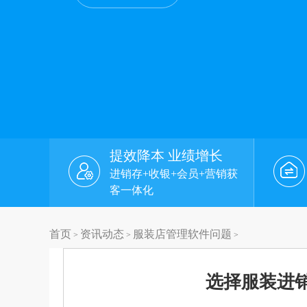
提效降本 业绩增长
进销存+收银+会员+营销获
客一体化
首页
资讯动态
服装店管理软件问题
>
>
>
选择服装进