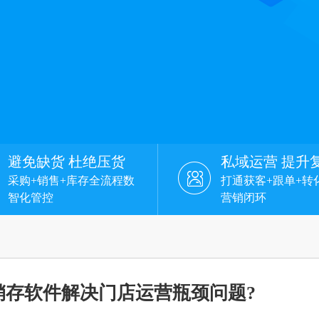
避免缺货 杜绝压货
私域运营 提升
采购+销售+库存全流程数
打通获客+跟单+转
智化管控
营销闭环
销存软件解决门店运营瓶颈问题?