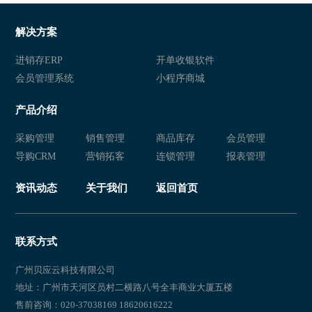
服装店进销存系统
服装进销存软件 服装进销存管理
服装店进销存软件 服装店连锁管理系统 服装连锁经营软件
服
解决方案
连锁服装店进销存软件 服装销售管理系统 服装店管理系统
服装进销存软件 服装管理系统 
进销存ERP
开单收银软件
会员管理系统
小程序商城
服装店管理系统 服装会员管理软件 服装进销存系统
服装进销存软 服装进销存管理系
产品介绍
服装行业进销存 服装进销存软件 服装行业管理软件
服装进销存软件 服装店进销存系
采购管理
销售管理
商品库存
会员管理
服装进销存软件 服装进销存系统 服装库存管理软件
服装进销存软件 服装零售管理软
导购CRM
营销拓客
连锁管理
报表管理
服装进销存软件 服装店进销存系统 服装店进销存软件
服装进销存系统 服装库存管理软
资讯动态
关于我们
返回首页
服装店收银软件 服装店库存管理系统 服装零售进销存系统
服装进销存系统 服装销售管理软
服装店铺进销存管理软件 服装店进销存软件 服装门店进销存系统
服装店进销存管理软件进销存软禁
联系方式
服装销售进销存软件哪个好 服装店收银软件哪个好 服装销售管理系
服装连锁店进销存软件 服装进销
广州贝应云科技有限公司
地址：广州市天河区员村二横路八号全丰商业大厦五楼
服装行业软件 服装进销存系统 服装erp软件
售前咨询：020-37038169 18620616222