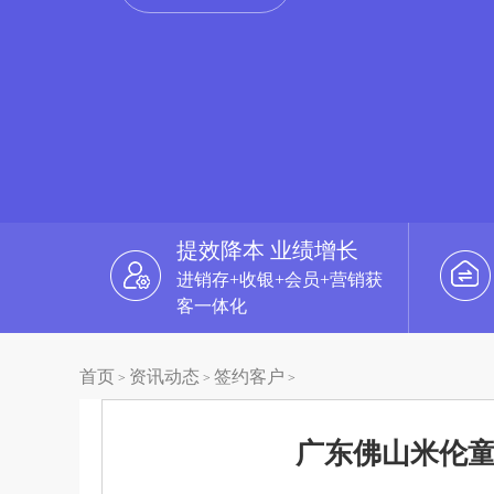
提效降本 业绩增长
进销存+收银+会员+营销获
客一体化
首页
资讯动态
签约客户
>
>
>
广东佛山米伦