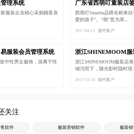
员管理系统
广东省西萌叮童装店
千家服装企业精心采购顾客喜
西萌叮Smartin品牌名称来自
爱的孩子”。“萌”意为草...
2017-04-13
签约客户
约零售易服装会员管理系统
浙江SHINEMOO
月，重心开发中性男女服饰，游离于性
浙江SHINEMOOM服装
倾泻而下，随光影时隐时现，
2017-03-14
签约客户
还关注
零售软件
服装营销软件
服装销