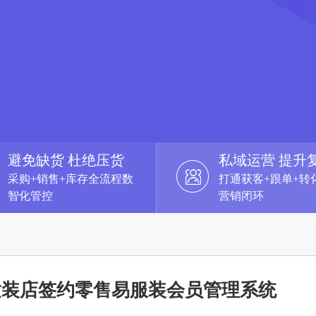
避免缺货 杜绝压货
私域运营 提升
采购+销售+库存全流程数
打通获客+跟单+转
智化管控
营销闭环
童装店签约零售易服装会员管理系统