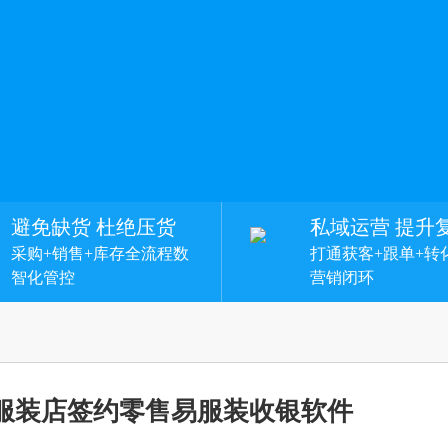
避免缺货 杜绝压货
私域运营 提升
采购+销售+库存全流程数
打通获客+跟单+转
智化管控
营销闭环
服装店签约零售易服装收银软件