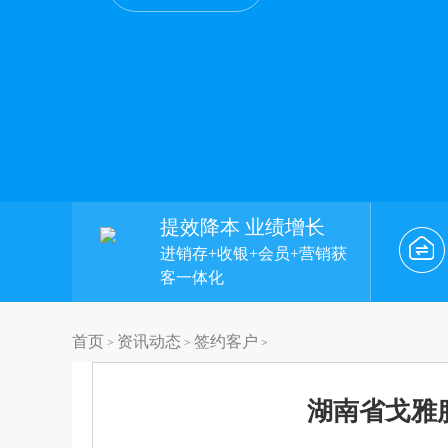
提效降本 业绩增长
进销存+收银+会员+营销获
客一体化
首页
资讯动态
签约客户
>
>
>
湖南省戈雅