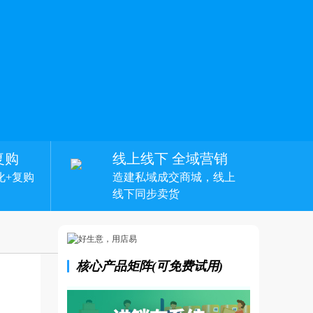
复购
线上线下 全域营销
化+复购
造建私域成交商城，线上
线下同步卖货
核心产品矩阵(可免费试用)