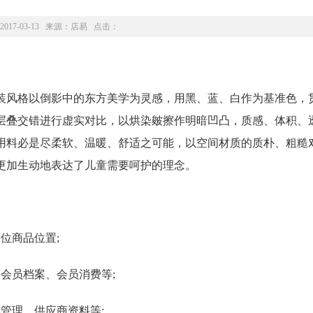
2017-03-13 来源：
店易
点击：
装风格以倒影中的东方美学为灵感，用黑、蓝、白作为基准色，
层叠交错进行虚实对比，以烘染皴擦作明暗凹凸，质感、体积、
用料必是尽柔软、温暖、舒适之可能，以空间材质的质朴、粗糙
更加生动地表达了儿童需要呵护的理念。
位商品位置;
会员档案、会员消费等;
管理、供应商资料等;