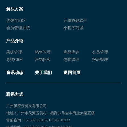
服装店会员管理软件
服装店会员充值卡系统
解决方案
服装店会员管理系统
服装店会员卡系统
进销存ERP
开单收银软件
会员管理系统
小程序商城
服装店会员系统
服装店会员管理软件系统
产品介绍
服装会员管理系统
服装店会员管理系统
采购管理
销售管理
商品库存
会员管理
服装店会员管理软件
服装店会员管理系统
导购CRM
营销拓客
连锁管理
报表管理
服装店会员充值卡系统
服装店会员卡系统
资讯动态
关于我们
返回首页
服装店会员系统
服装店会员管理软件系统
服装会员管理系统
服装店会员管理系统
联系方式
服装店会员充值卡系统
服装店会员卡系统
广州贝应云科技有限公司
地址：广州市天河区员村二横路八号全丰商业大厦五楼
服装店会员系统
服装店会员管理软件系统
售前咨询：020-37038169 18620616222