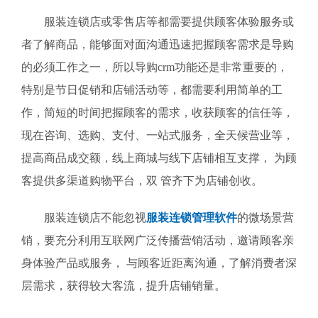
服装连锁店或零售店等都需要提供顾客体验服务或
者了解商品，能够面对面沟通迅速把握顾客需求是导购
的必须工作之一，所以导购crm功能还是非常重要的，
特别是节日促销和店铺活动等，都需要利用简单的工
作，简短的时间把握顾客的需求，收获顾客的信任等，
现在咨询、选购、支付、一站式服务，全天候营业等，
提高商品成交额，线上商城与线下店铺相互支撑， 为顾
客提供多渠道购物平台，双 管齐下为店铺创收。
服装连锁店不能忽视
服装连锁管理软件
的微场景营
销，要充分利用互联网广泛传播营销活动，邀请顾客亲
身体验产品或服务， 与顾客近距离沟通，了解消费者深
层需求，获得较大客流，提升店铺销量。