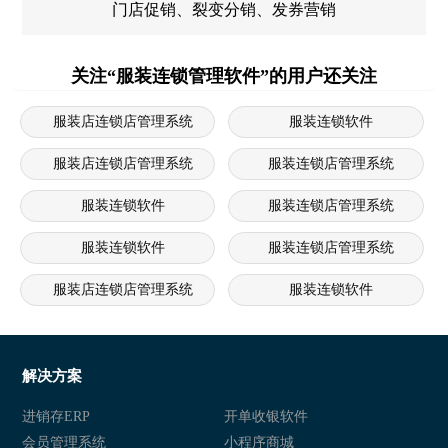
门店促销、裂变分销、发券营销
关注“服装连锁管理软件”的用户还关注
服装店连锁店管理系统
服装连锁软件
服装店连锁店管理系统
服装连锁店管理系统
服装连锁软件
服装连锁店管理系统
服装连锁软件
服装连锁店管理系统
服装店连锁店管理系统
服装连锁软件
服装店连锁店管理系统
服装连锁店管理系统
服装店连锁店管理系统
服装连锁软件
解决方案
服装连锁店管理系统
服装店连锁店管理系统
进销存ERP
开单收银软件
会员管理系统
小程序商城