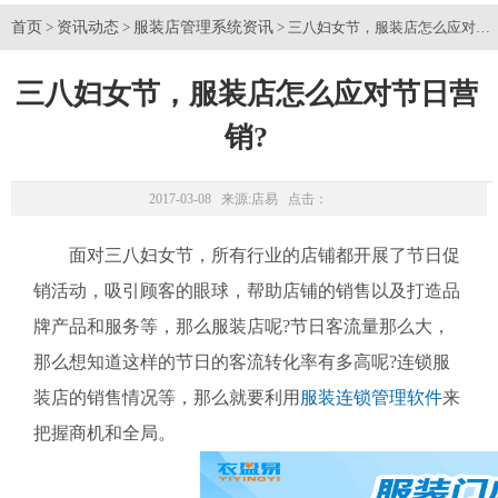
首页
资讯动态
服装店管理系统资讯
>
>
> 三八妇女节，服装店怎么应对节
三八妇女节，服装店怎么应对节日营
销?
2017-03-08 来源:
店易
点击：
面对三八妇女节，所有行业的店铺都开展了节日促
销活动，吸引顾客的眼球，帮助店铺的销售以及打造品
牌产品和服务等，那么服装店呢?节日客流量那么大，
那么想知道这样的节日的客流转化率有多高呢?连锁服
装店的销售情况等，那么就要利用
服装连锁管理软件
来
把握商机和全局。