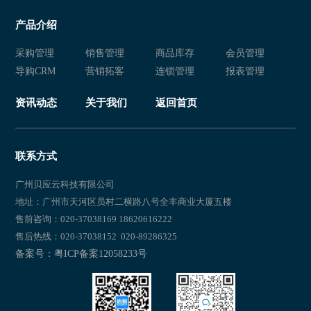
服装行业会员管理系统
服装会员软件
产品介绍
服装会员系统
服装会员管理软件
采购管理
销售管理
商品库存
会员管理
服装会员管理系统
服装店会员软件
导购CRM
营销拓客
连锁管理
报表管理
服装店会员系统
服装店会员管理软件
资讯动态
关于我们
返回首页
服装店会员管理系统
服装连锁店会员软件
服装连锁店会员系统
服装连锁店会员管理软件
联系方式
服装连锁店会员管理系统
服装行业会员软件推荐
广州贝应云科技有限公司
地址：广州市天河区员村二横路八号全丰商业大厦五楼
服装行业会员软件有哪些
服装行业会员软件
售前咨询：020-37038169 18620616222
售后热线：020-37038152 020-89286325
服装行业会员系统
服装行业会员软件哪个好用
备案号：粤ICP备案12058233号
服装行业会员软件哪个好
服装行业会员软件排名
服装行业会员软件免费
服装行业会员管理软件