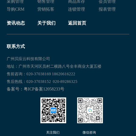
采购管理
销售管理
商品库存
会员管理
服装零售店收银小程序推荐
服装零售店收银小程序排名
导购CRM
营销拓客
连锁管理
报表管理
服装零售店收银管理系统推荐
服装零售店收银管理系统排名
资讯动态
关于我们
返回首页
服装零售店收银软件推荐
服装零售店收银软件排名
服装零售店收银系统软件推荐
服装零售店收银系统软件排名
联系方式
服装零售店收银系统推荐
服装零售店收银系统排名
广州贝应云科技有限公司
地址：广州市天河区员村二横路八号全丰商业大厦五楼
线下服装店收银小程序推荐
线下服装店收银小程序排名
售前咨询：020-37038169 18620616222
售后热线：020-37038152 020-89286325
线下服装店收银管理系统推荐
线下服装店收银管理系统排名
备案号：粤ICP备案12058233号
线下服装店收银软件推荐
线下服装店收银软件排名
线下服装店收银系统软件推荐
线下服装店收银系统软件排名
线下服装店收银系统推荐
线下服装店收银系统排名
关注我们
微信咨询
实体服装店收银小程序推荐
实体服装店收银小程序排名