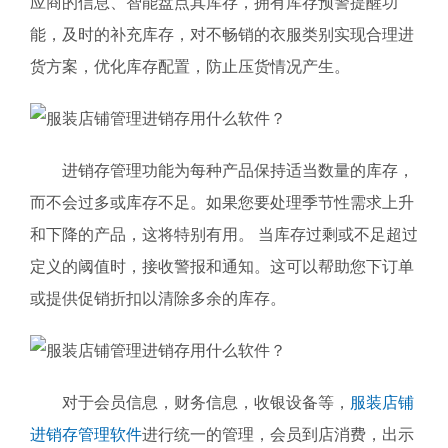
应商的信息、智能盘点其库存，拥有库存预警提醒功
能，及时的补充库存，对不畅销的衣服类别实现合理进
货方案，优化库存配置，防止压货情况产生。
进销存管理功能为每种产品保持适当数量的库存，
而不会过多或库存不足。如果您要处理季节性需求上升
和下降的产品，这将特别有用。 当库存过剩或不足超过
定义的阈值时，接收警报和通知。这可以帮助您下订单
或提供促销折扣以清除多余的库存。
对于会员信息，财务信息，收银设备等，
服装店铺
进销存管理软件
进行统一的管理，会员到店消费，出示