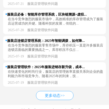
2025-07-21
服装店管理软件问题
服装店必备：智能库存管理系统，区块链溯源+虚拟...
在当今竞争激烈的服装市场中，高效精准的库存管理成为了服装
店运营成功的关键。随着科技的发展，传统的...
2025-07-20
服装店管理软件问题
服装店连锁店管理系统：2025年智能调拨，如何降...
在当今竞争激烈的服装零售市场中，库存积压一直是许多服装店
连锁店面临的重要挑战之一。库存积压不仅占...
2025-07-19
服装店管理软件问题
服装店管理软件：2025年服装进销存新升级，成本...
在快速变化的时尚行业，服装店的管理效率直接关系到企业的盈
利能力和市场竞争力。随着2025年的到来，技...
2025-07-19
服装店管理软件问题
更多动态>>