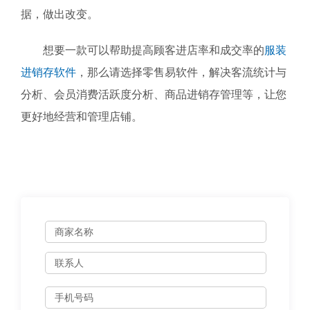
据，做出改变。
想要一款可以帮助提高顾客进店率和成交率的
服装
进销存软件
，那么请选择零售易软件，解决客流统计与
分析、会员消费活跃度分析、商品进销存管理等，让您
更好地经营和管理店铺。