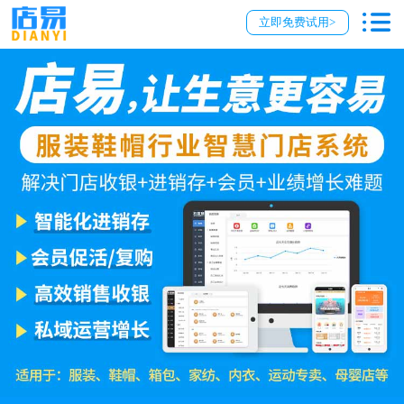
立即免费试用>