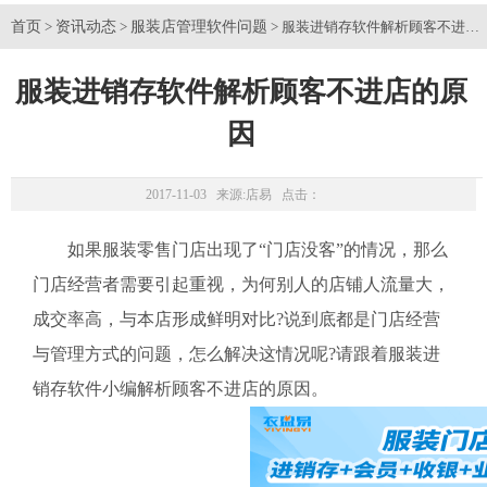
首页
资讯动态
服装店管理软件问题
>
>
> 服装进销存软件解析顾客不进店
服装进销存软件解析顾客不进店的原
因
2017-11-03 来源:
店易
点击：
如果服装零售门店出现了“门店没客”的情况，那么
门店经营者需要引起重视，为何别人的店铺人流量大，
成交率高，与本店形成鲜明对比?说到底都是门店经营
与管理方式的问题，怎么解决这情况呢?请跟着服装进
销存软件小编解析顾客不进店的原因。