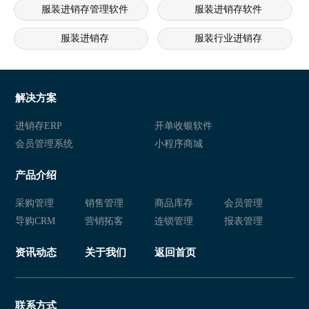
服装进销存管理软件
服装进销存软件
服装进销存
服装行业进销存
服装店进销存系统
服装进销存软件 服装进销存管理
服装店进销存软件 服装店连锁管理系统 服装连锁经营软件
服
解决方案
连锁服装店进销存软件 服装销售管理系统 服装店管理系统
服装进销存软件 服装管理系统 
进销存ERP
开单收银软件
会员管理系统
小程序商城
服装店管理系统 服装会员管理软件 服装进销存系统
服装进销存软 服装进销存管理系
产品介绍
服装行业进销存 服装进销存软件 服装行业管理软件
服装进销存软件 服装店进销存系
采购管理
销售管理
商品库存
会员管理
服装进销存软件 服装进销存系统 服装库存管理软件
服装进销存软件 服装零售管理软
导购CRM
营销拓客
连锁管理
报表管理
服装进销存软件 服装店进销存系统 服装店进销存软件
服装进销存系统 服装库存管理软
资讯动态
关于我们
返回首页
服装店收银软件 服装店库存管理系统 服装零售进销存系统
服装进销存系统 服装销售管理软
服装店铺进销存管理软件 服装店进销存软件 服装门店进销存系统
服装店进销存管理软件进销存软禁
联系方式