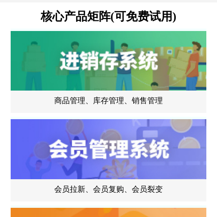
核心产品矩阵(可免费试用)
商品管理、库存管理、销售管理
会员拉新、会员复购、会员裂变