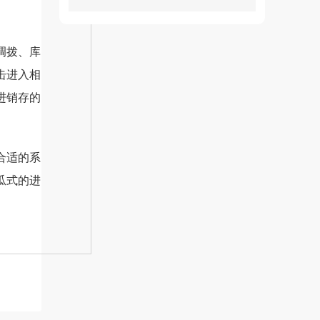
调拨、库
击进入相
进销存的
合适的系
瓜式的进