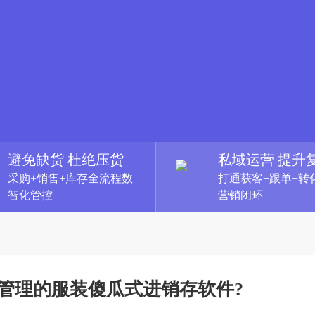
避免缺货 杜绝压货
私域运营 提升
采购+销售+库存全流程数
打通获客+跟单+转
智化管控
营销闭环
管理的服装傻瓜式进销存软件?