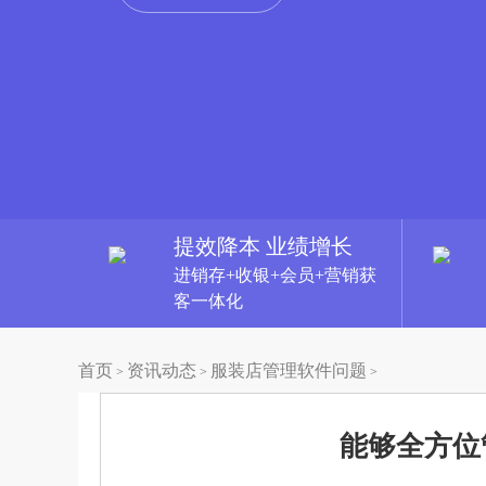
提效降本 业绩增长
进销存+收银+会员+营销获
客一体化
首页
资讯动态
服装店管理软件问题
>
>
>
能够全方位