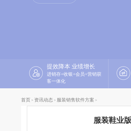
提效降本 业绩增长
进销存+收银+会员+营销获
客一体化
首页
资讯动态
服装销售软件方案
>
>
>
服装鞋业